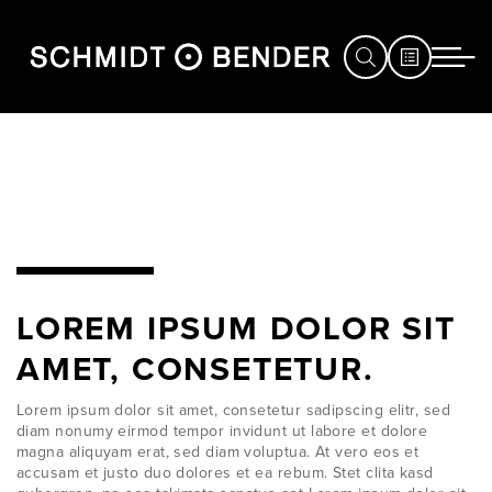
JAGD
SPORT
DEFENCE
HÄNDLERSUCHE
LOREM IPSUM DOLOR SIT
SERVICE
AMET, CONSETETUR.
MESSEN
Lorem ipsum dolor sit amet, consetetur sadipscing elitr, sed
&
diam nonumy eirmod tempor invidunt ut labore et dolore
magna aliquyam erat, sed diam voluptua. At vero eos et
EVENTS
accusam et justo duo dolores et ea rebum. Stet clita kasd