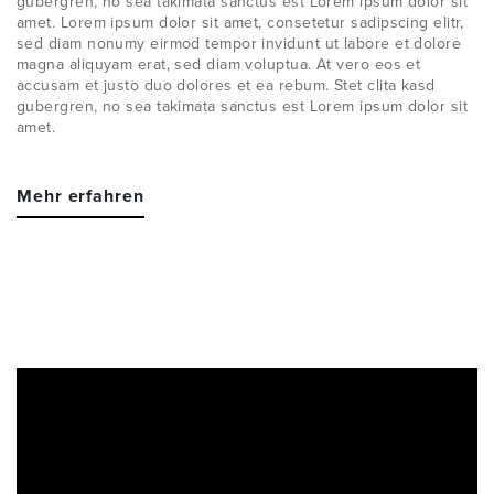
gubergren, no sea takimata sanctus est Lorem ipsum dolor sit
WISSENSWERTES
amet. Lorem ipsum dolor sit amet, consetetur sadipscing elitr,
sed diam nonumy eirmod tempor invidunt ut labore et dolore
JOBS &
magna aliquyam erat, sed diam voluptua. At vero eos et
accusam et justo duo dolores et ea rebum. Stet clita kasd
KARRIERE
gubergren, no sea takimata sanctus est Lorem ipsum dolor sit
amet.
KONTAKT
Mehr erfahren