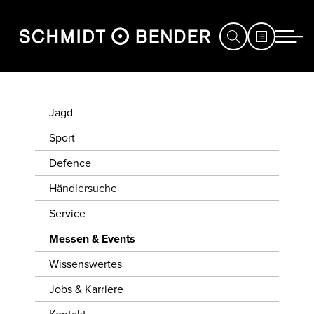
JAGD
Jagd
SPORT
Sport
Defence
DEFENCE
Händlersuche
HÄNDLERSUCHE
Service
SERVICE
Messen & Events
MESSEN
Wissenswertes
&
Jobs & Karriere
EVENTS