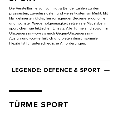
WISSENSWERTES
CORPORATE
Die Verstelltürme von Schmidt & Bender zählen zu den
präzisesten, zuverlässigsten und vielseitigsten am Markt. Mit
SOCIAL
JOBS &
klar definierten Klicks, hervorragender Bedienerergonomie
RESPONSIBILITY
KARRIERE
und höchster Wiederholgenauigkeit setzen sie Maßstäbe im
sportlichen wie taktischen Einsatz. Alle Türme sind sowohl in
KONTAKT
Uhrzeigersinn- (cw) als auch Gegen-Uhrzeigersinn-
NEWSLETTER
Ausführung (ccw) erhältlich und bieten damit maximale
Flexibilität für unterschiedliche Anforderungen.
LEGENDE: DEFENCE & SPORT
TÜRME SPORT