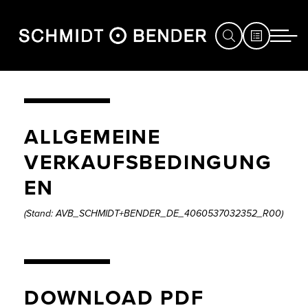
JAGD
ALLGEMEINE
SPORT
VERKAUFSBEDINGUNG
DEFENCE
EN
HÄNDLERSUCHE
(Stand: AVB_SCHMIDT+BENDER_DE_4060537032352_R00)
SERVICE
MESSEN
&
EVENTS
DOWNLOAD PDF