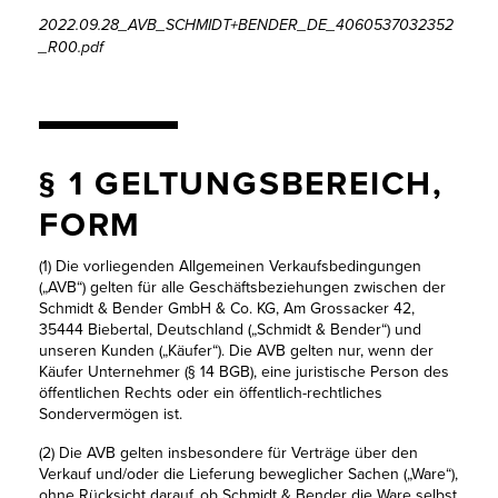
WISSENSWERTES
2022.09.28_AVB_SCHMIDT+BENDER_DE_4060537032352
_R00.pdf
JOBS &
KARRIERE
KONTAKT
§ 1 GELTUNGSBEREICH,
FORM
(1) Die vorliegenden Allgemeinen Verkaufsbedingungen
(„AVB“) gelten für alle Geschäftsbeziehungen zwischen der
Schmidt & Bender GmbH & Co. KG, Am Grossacker 42,
35444 Biebertal, Deutschland („Schmidt & Bender“) und
unseren Kunden („Käufer“). Die AVB gelten nur, wenn der
Käufer Unternehmer (§ 14 BGB), eine juristische Person des
öffentlichen Rechts oder ein öffentlich-rechtliches
Sondervermögen ist.
(2) Die AVB gelten insbesondere für Verträge über den
Verkauf und/oder die Lieferung beweglicher Sachen („Ware“),
ohne Rücksicht darauf, ob Schmidt & Bender die Ware selbst