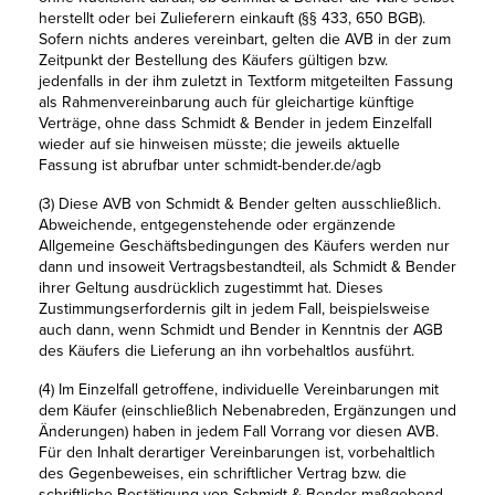
herstellt oder bei Zulieferern einkauft (§§ 433, 650 BGB).
Sofern nichts anderes vereinbart, gelten die AVB in der zum
Zeitpunkt der Bestellung des Käufers gültigen bzw.
jedenfalls in der ihm zuletzt in Textform mitgeteilten Fassung
als Rahmenvereinbarung auch für gleichartige künftige
Verträge, ohne dass Schmidt & Bender in jedem Einzelfall
wieder auf sie hinweisen müsste; die jeweils aktuelle
Fassung ist abrufbar unter schmidt-bender.de/agb
(3) Diese AVB von Schmidt & Bender gelten ausschließlich.
Abweichende, entgegenstehende oder ergänzende
Allgemeine Geschäftsbedingungen des Käufers werden nur
dann und insoweit Vertragsbestandteil, als Schmidt & Bender
ihrer Geltung ausdrücklich zugestimmt hat. Dieses
Zustimmungserfordernis gilt in jedem Fall, beispielsweise
auch dann, wenn Schmidt und Bender in Kenntnis der AGB
des Käufers die Lieferung an ihn vorbehaltlos ausführt.
(4) Im Einzelfall getroffene, individuelle Vereinbarungen mit
dem Käufer (einschließlich Nebenabreden, Ergänzungen und
Änderungen) haben in jedem Fall Vorrang vor diesen AVB.
Für den Inhalt derartiger Vereinbarungen ist, vorbehaltlich
des Gegenbeweises, ein schriftlicher Vertrag bzw. die
schriftliche Bestätigung von Schmidt & Bender maßgebend.