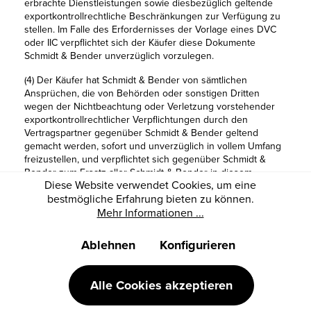
erbrachte Dienstleistungen sowie diesbezüglich geltende
exportkontrollrechtliche Beschränkungen zur Verfügung zu
stellen. Im Falle des Erfordernisses der Vorlage eines DVC
oder IIC verpflichtet sich der Käufer diese Dokumente
Schmidt & Bender unverzüglich vorzulegen.
(4) Der Käufer hat Schmidt & Bender von sämtlichen
Ansprüchen, die von Behörden oder sonstigen Dritten
wegen der Nichtbeachtung oder Verletzung vorstehender
exportkontrollrechtlicher Verpflichtungen durch den
Vertragspartner gegenüber Schmidt & Bender geltend
gemacht werden, sofort und unverzüglich in vollem Umfang
freizustellen, und verpflichtet sich gegenüber Schmidt &
Bender zum Ersatz aller Schmidt & Bender in diesem
Diese Website verwendet Cookies, um eine
Zusammenhang entstehenden Schäden und Aufwendungen
bestmögliche Erfahrung bieten zu können.
(Rechtsanwaltskosten, etc.) zu ersetzen. Schmidt & Bender
ist berechtigt, Anzahlungen zu verlangen.
Mehr Informationen ...
Ablehnen
Konfigurieren
Alle Cookies akzeptieren
§ 11. BESONDERE