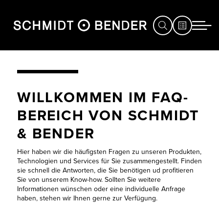
JAGD
FAQ
WILLKOMMEN IM FAQ-
SPORT
ABSEHEN
BEREICH VON SCHMIDT
DEFENCE
& BENDER
TÜRME JAGD
HÄNDLERSUCHE
Hier haben wir die häufigsten Fragen zu unseren Produkten,
TÜRME
SERVICE
Technologien und Services für Sie zusammengestellt. Finden
DEFENCE &
sie schnell die Antworten, die Sie benötigen ud profitieren
MESSEN
Sie von unserem Know-how. Sollten Sie weitere
SPORT
Informationen wünschen oder eine individuelle Anfrage
&
haben, stehen wir Ihnen gerne zur Verfügung.
EVENTS
DOWNLOADS