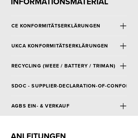
INFORMATIONSMATERIAL
WISSENSWERTES
CORPORATE
SOCIAL
JOBS &
RESPONSIBILITY
CE KONFORMITÄTSERKLÄRUNGEN
KARRIERE
KONTAKT
NEWSLETTER
UKCA KONFORMITÄTSERKLÄRUNGEN
RECYCLING (WEEE / BATTERY / TRIMAN)
SDOC - SUPPLIER-DECLARATION-OF-CONFORMITY
AGBS EIN- & VERKAUF
ANLEITUNGEN