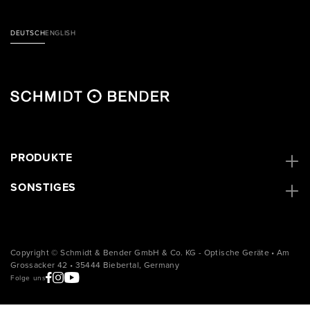
DEUTSCH
ENGLISH
PRODUKTE
SONSTIGES
Copyright © Schmidt & Bender GmbH & Co. KG - Optische Geräte • Am
Grossacker 42 • 35444 Biebertal, Germany
Folge uns