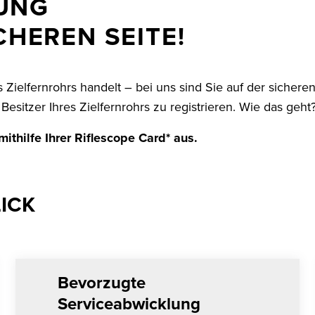
UNG
ICHEREN SEITE!
ZIELFERNROHR
EINSENDEN
s Zielfernrohrs handelt – bei uns sind Sie auf der sichere
Besitzer Ihres Zielfernrohrs zu registrieren. Wie das geht
ithilfe Ihrer Riflescope Card* aus.
LICK
Bevorzugte
Serviceabwicklung