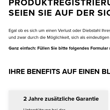
PRODUKTREGISTRIER
SERVICE
SEIEN SIE AUF DER S
MESSEN & EVENTS
WISSENSWERTES
Egal ob es sich um einen Verlust oder Diebstahl Ihre
und zwar durch die Möglichkeit, sich als eindeutigen 
JOBS & KARRIERE
Ganz einfach: Füllen Sie bitte folgendes Formular m
KONTAKT
IHRE BENEFITS AUF EINEN B
2 Jahre zusätzliche Garantie
Unterstützung bei der