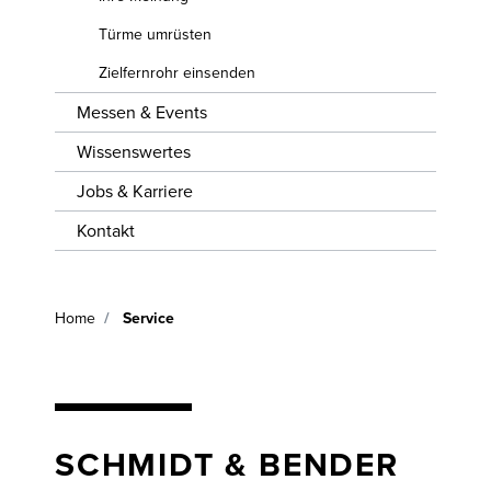
EINSENDEN
WISSENSWERTES
Türme umrüsten
JOBS &
Zielfernrohr einsenden
KARRIERE
Messen & Events
KONTAKT
Wissenswertes
Jobs & Karriere
Kontakt
Home
Service
SCHMIDT & BENDER