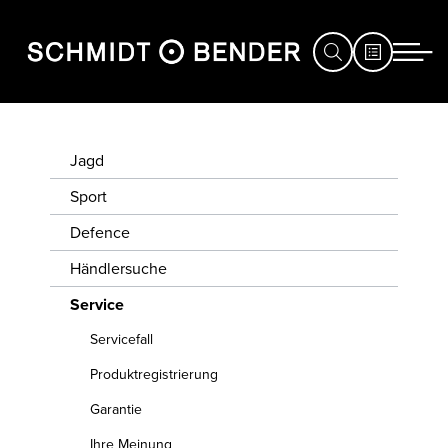
JAGD
SERVICEFALL
Jagd
SPORT
Sport
PRODUKTREGIS
Defence
DEFENCE
GARANTIE
Händlersuche
HÄNDLERSUCHE
Service
IHRE MEINUNG
SERVICE
Servicefall
MESSEN
TÜRME UMRÜST
Produktregistrierung
&
Garantie
EVENTS
ZIELFERNROHR
Ihre Meinung