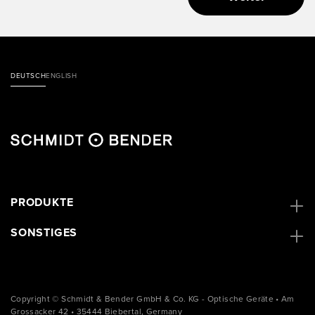
DEUTSCH
ENGLISH
PRODUKTE
SONSTIGES
Copyright © Schmidt & Bender GmbH & Co. KG - Optische Geräte • Am
Grossacker 42 • 35444 Biebertal, Germany