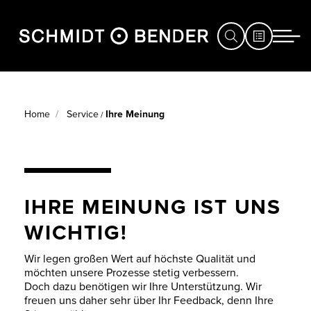
JAGD
SERVICEFALL
Home
Service
Ihre Meinung
/
SPORT
PRODUKTREGIS
DEFENCE
GARANTIE
HÄNDLERSUCHE
IHRE MEINUNG IST UNS
IHRE MEINUNG
SERVICE
WICHTIG!
MESSEN
TÜRME UMRÜST
Wir legen großen Wert auf höchste Qualität und
&
möchten unsere Prozesse stetig verbessern.
Doch dazu benötigen wir Ihre Unterstützung. Wir
EVENTS
ZIELFERNROHR
freuen uns daher sehr über Ihr Feedback, denn Ihre