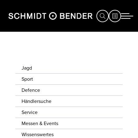
JAGD
SPORT
Jagd
DEFENCE
Sport
HÄNDLERSUCHE
Defence
SERVICE
Händlersuche
Service
MESSEN
&
Messen & Events
EVENTS
Wissenswertes