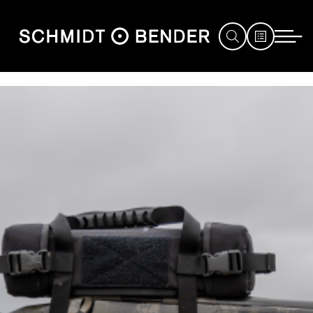
JAGD
SPORT
DEFENCE
HÄNDLERSUCHE
SERVICE
MESSEN
&
EVENTS