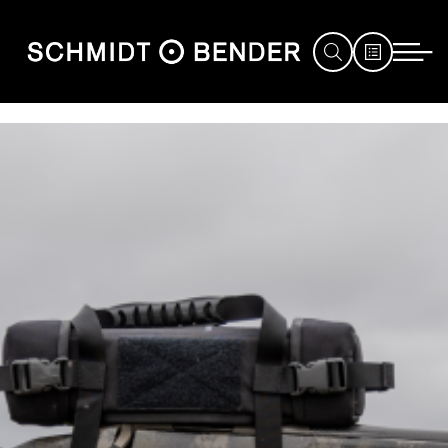
JAGD
SPORT
DEFENCE
HÄNDLERSUCHE
SERVICE
MESSEN
&
EVENTS