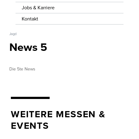
WISSENSWERTES
Jobs & Karriere
JOBS &
Kontakt
KARRIERE
Jagd
KONTAKT
News 5
Die 5te News
WEITERE MESSEN &
EVENTS