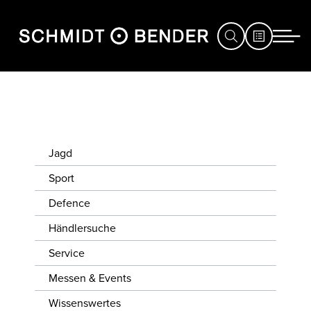
JAGD
SPORT
Jagd
DEFENCE
Sport
HÄNDLERSUCHE
Defence
SERVICE
Händlersuche
Service
MESSEN
&
Messen & Events
EVENTS
Wissenswertes