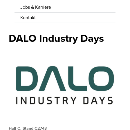
WISSENSWERTES
Jobs & Karriere
JOBS &
Kontakt
KARRIERE
DALO Industry Days
KONTAKT
Hall C, Stand C2743