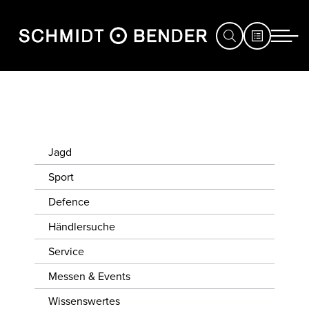
JAGD
SPORT
Jagd
DEFENCE
Sport
HÄNDLERSUCHE
Defence
SERVICE
Händlersuche
Service
MESSEN
&
Messen & Events
EVENTS
Wissenswertes