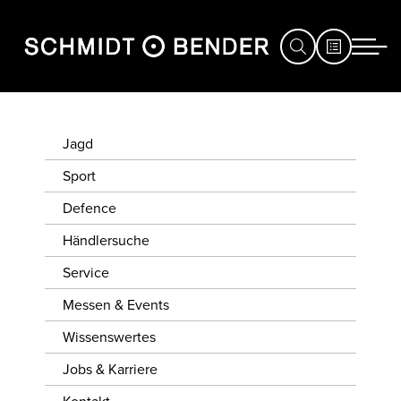
JAGD
Jagd
SPORT
Sport
Defence
DEFENCE
Händlersuche
HÄNDLERSUCHE
Service
SERVICE
Messen & Events
MESSEN
Wissenswertes
&
Jobs & Karriere
EVENTS