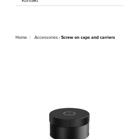
Kontakt
WISSENSWERTES
JOBS &
KARRIERE
Home
Accessories
Screw on caps and carriers
/
KONTAKT