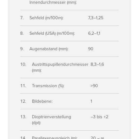
Innendurchmesser (mm):
Sehfeld (m/100m):
7,3–1,25
Sehfeld (USA) (m/100m):
6,2–1,1
Augenabstand (mm):
90
Austrittspupillendurchmesser
8,3–1,6
(mm):
Transmission (%):
>90
Bildebene:
1
Dioptrienverstellung
–3 bis +2
(dpt):
Parallaxenausgleich (m):
20 – ∞