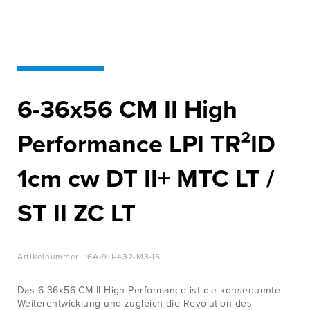
WISSENSWERTES
Innovation für
Höchstleistung
JOBS &
KARRIERE
Zur Produktübersicht
KONTAKT
6-36x56 CM II High
Performance LPI TR²ID
1cm cw DT II+ MTC LT /
ST II ZC LT
Artikelnummer:
16A-911-432-M3-I6
Das 6-36x56 CM II High Performance ist die konsequente
Weiterentwicklung und zugleich die Revolution des