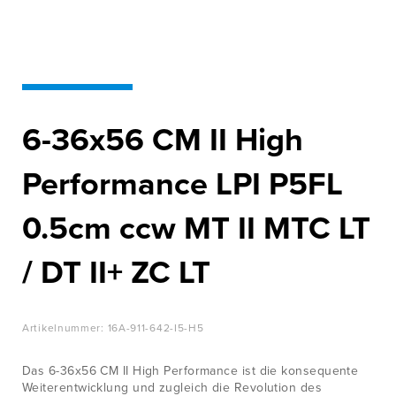
WISSENSWERTES
Innovation für
Höchstleistung
JOBS &
KARRIERE
Zur Produktübersicht
KONTAKT
6-36x56 CM II High
Performance LPI P5FL
0.5cm ccw MT II MTC LT
/ DT II+ ZC LT
Artikelnummer:
16A-911-642-I5-H5
Das 6-36x56 CM II High Performance ist die konsequente
Weiterentwicklung und zugleich die Revolution des