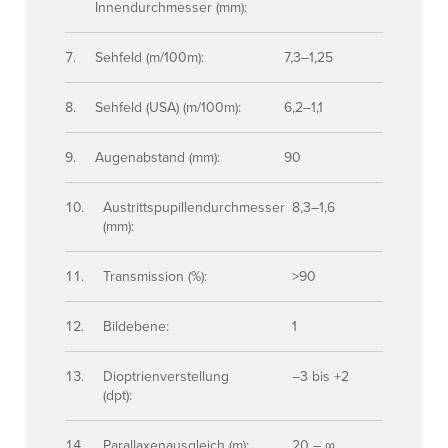
Innendurchmesser (mm):
Sehfeld (m/100m):
7,3–1,25
Sehfeld (USA) (m/100m):
6,2–1,1
Augenabstand (mm):
90
Austrittspupillendurchmesser
8,3–1,6
(mm):
Transmission (%):
>90
Bildebene:
1
Dioptrienverstellung
–3 bis +2
(dpt):
Parallaxenausgleich (m):
20 – ∞