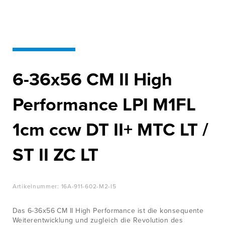
WISSENSWERTES
Innovation für
Höchstleistung
JOBS &
KARRIERE
Zur Produktübersicht
KONTAKT
6-36x56 CM II High
Performance LPI M1FL
1cm ccw DT II+ MTC LT /
ST II ZC LT
Artikelnummer:
16A-911-602-M2-I5
Das 6-36x56 CM II High Performance ist die konsequente
Weiterentwicklung und zugleich die Revolution des