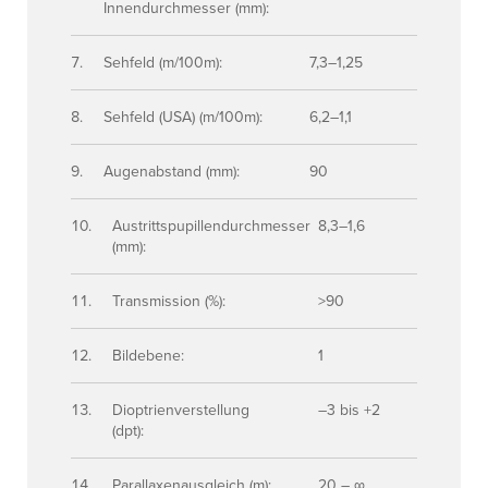
Innendurchmesser (mm):
Sehfeld (m/100m):
7,3–1,25
Sehfeld (USA) (m/100m):
6,2–1,1
Augenabstand (mm):
90
Austrittspupillendurchmesser
8,3–1,6
(mm):
Transmission (%):
>90
Bildebene:
1
Dioptrienverstellung
–3 bis +2
(dpt):
Parallaxenausgleich (m):
20 – ∞