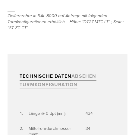
___
Zielfernrohre in RAL 8000 auf Anfrage mit folgenden
Turmkonfigurationen erhältlich – Höhe: “DT27 MTC LT” ; Seite:
“ST ZC CT”.
TECHNISCHE DATEN
ABSEHEN
TURMKONFIGURATION
Länge @ 0 dpt (mm):
434
Mittelrohrdurchmesser
34
(mm):