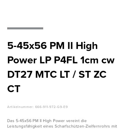
WISSENSWERTES
Nato‘s most
wanted
JOBS &
KARRIERE
Zur Produktübersicht
KONTAKT
5-45x56 PM II High
Power LP P4FL 1cm cw
DT27 MTC LT / ST ZC
CT
Artikelnummer:
666-911-972-G9-E9
Das 5-45x56 PM II High Power vereint die
Leistungsfähigkeit eines Scharfschützen-Zielfernrohrs mit