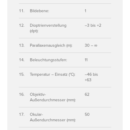
Bildebene:
1
Dioptrienverstellung
–3 bis +2
(dpt):
Parallaxenausgleich (m):
30 – ∞
Beleuchtungsstufen:
11
Temperatur – Einsatz (°C):
–46 bis
+63
Objektiv-
62
Außendurchmesser (mm):
Okular-
50
Außendurchmesser (mm):