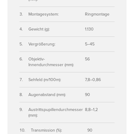
Montagesystem:
Ringmontage
Gewicht (g):
1.130
Vergrößerung:
5–45
Objektiv-
56
Innendurchmesser (mm):
Sehfeld (m/100m):
7,8–0,86
Augenabstand (mm):
90
Austrittspupillendurchmesser
8,8–1,2
(mm):
Transmission (%):
90