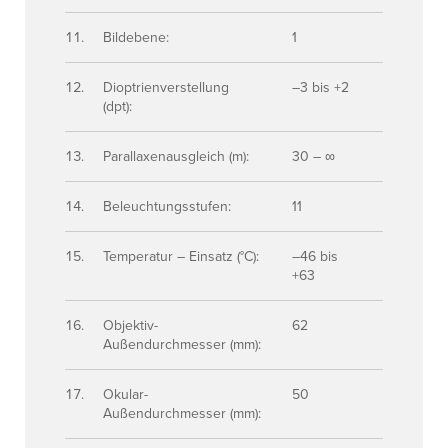
Bildebene:
1
Dioptrienverstellung
–3 bis +2
(dpt):
Parallaxenausgleich (m):
30 – ∞
Beleuchtungsstufen:
11
Temperatur – Einsatz (°C):
–46 bis
+63
Objektiv-
62
Außendurchmesser (mm):
Okular-
50
Außendurchmesser (mm):