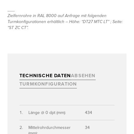
___
Zielfernrohre in RAL 8000 auf Anfrage mit folgenden
Turmkonfigurationen erhältlich – Höhe: “DT27 MTC LT” ; Seite:
“ST ZC CT”.
TECHNISCHE DATEN
ABSEHEN
TURMKONFIGURATION
Länge @ 0 dpt (mm):
434
Mittelrohrdurchmesser
34
(mm):