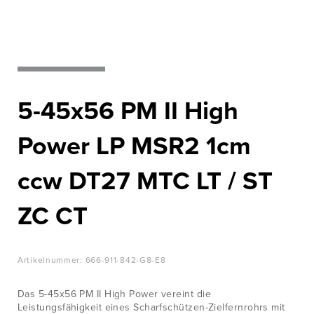
WISSENSWERTES
Nato‘s most
wanted
JOBS &
KARRIERE
Zur Produktübersicht
KONTAKT
5-45x56 PM II High
Power LP MSR2 1cm
ccw DT27 MTC LT / ST
ZC CT
Artikelnummer:
666-911-842-G8-E8
Das 5-45x56 PM II High Power vereint die
Leistungsfähigkeit eines Scharfschützen-Zielfernrohrs mit