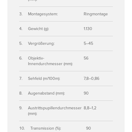
Montagesystem:
Ringmontage
Gewicht (g):
1.130
Vergrößerung:
5–45
Objektiv-
56
Innendurchmesser (mm):
Sehfeld (m/100m):
7,8–0,86
Augenabstand (mm):
90
Austrittspupillendurchmesser
8,8–1,2
(mm):
Transmission (%):
90