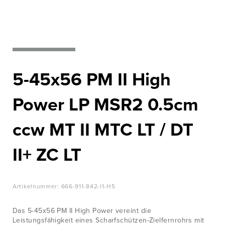
WISSENSWERTES
Nato‘s most
wanted
JOBS &
KARRIERE
Zur Produktübersicht
KONTAKT
5-45x56 PM II High
Power LP MSR2 0.5cm
ccw MT II MTC LT / DT
II+ ZC LT
Artikelnummer:
666-911-842-I1-H5
Das 5-45x56 PM II High Power vereint die
Leistungsfähigkeit eines Scharfschützen-Zielfernrohrs mit