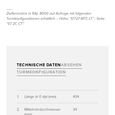
___
Zielfernrohre in RAL 8000 auf Anfrage mit folgenden
Turmkonfigurationen erhältlich – Höhe: “DT27 MTC LT” ; Seite:
“ST ZC CT”.
TECHNISCHE DATEN
ABSEHEN
TURMKONFIGURATION
Länge @ 0 dpt (mm):
434
Mittelrohrdurchmesser
34
(mm):