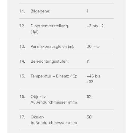
Bildebene:
1
Dioptrienverstellung
–3 bis +2
(dpt):
Parallaxenausgleich (m):
30 – ∞
Beleuchtungsstufen:
11
Temperatur – Einsatz (°C):
–46 bis
+63
Objektiv-
62
Außendurchmesser (mm):
Okular-
50
Außendurchmesser (mm):