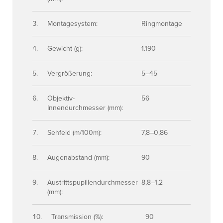
Montagesystem:
Ringmontage
Gewicht (g):
1.190
Vergrößerung:
5–45
Objektiv-
56
Innendurchmesser (mm):
Sehfeld (m/100m):
7,8–0,86
Augenabstand (mm):
90
Austrittspupillendurchmesser
8,8–1,2
(mm):
Transmission (%):
90