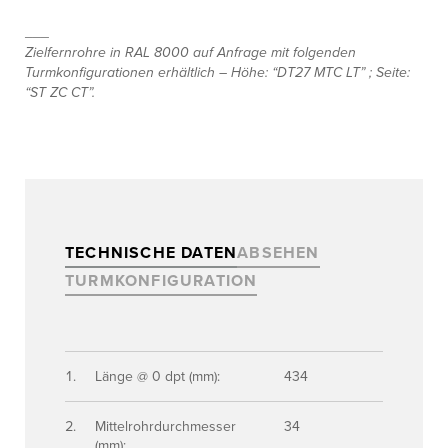
___
Zielfernrohre in RAL 8000 auf Anfrage mit folgenden
Turmkonfigurationen erhältlich – Höhe: “DT27 MTC LT” ; Seite:
“ST ZC CT”.
TECHNISCHE DATEN
ABSEHEN
TURMKONFIGURATION
Länge @ 0 dpt (mm):
434
Mittelrohrdurchmesser
34
(mm):