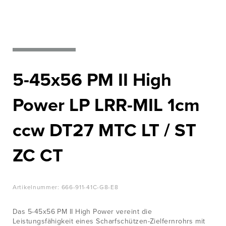
WISSENSWERTES
Nato‘s most
wanted
JOBS &
KARRIERE
Zur Produktübersicht
KONTAKT
5-45x56 PM II High
Power LP LRR-MIL 1cm
ccw DT27 MTC LT / ST
ZC CT
Artikelnummer:
666-911-41C-G8-E8
Das 5-45x56 PM II High Power vereint die
Leistungsfähigkeit eines Scharfschützen-Zielfernrohrs mit