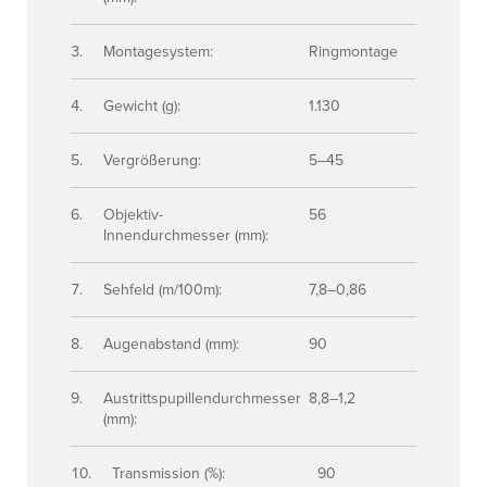
Montagesystem:
Ringmontage
Gewicht (g):
1.130
Vergrößerung:
5–45
Objektiv-
56
Innendurchmesser (mm):
Sehfeld (m/100m):
7,8–0,86
Augenabstand (mm):
90
Austrittspupillendurchmesser
8,8–1,2
(mm):
Transmission (%):
90