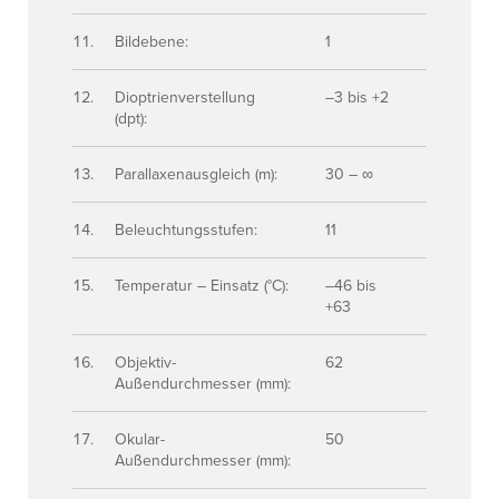
Bildebene:
1
Dioptrienverstellung
–3 bis +2
(dpt):
Parallaxenausgleich (m):
30 – ∞
Beleuchtungsstufen:
11
Temperatur – Einsatz (°C):
–46 bis
+63
Objektiv-
62
Außendurchmesser (mm):
Okular-
50
Außendurchmesser (mm):