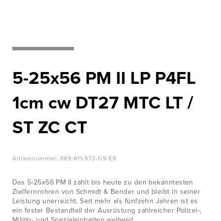
WISSENSWERTES
Nato‘s most
wanted
JOBS &
KARRIERE
Zur Produktübersicht
KONTAKT
5-25x56 PM II LP P4FL
1cm cw DT27 MTC LT /
ST ZC CT
Artikelnummer:
689-911-972-G9-E9
Das 5-25x56 PM II zählt bis heute zu den bekanntesten
Zielfernrohren von Schmidt & Bender und bleibt in seiner
Leistung unerreicht. Seit mehr als fünfzehn Jahren ist es
ein fester Bestandteil der Ausrüstung zahlreicher Polizei-,
Militär- und Spezialeinheiten weltweit.