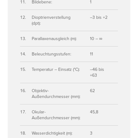
Bildebene:
1
Dioptrienverstellung
–3 bis +2
(dpt):
Parallaxenausgleich (m):
10 – ∞
Beleuchtungsstufen:
11
Temperatur – Einsatz (°C):
–46 bis
+63
Objektiv-
62
Außendurchmesser (mm):
Okular-
45,8
Außendurchmesser (mm):
Wasserdichtigkeit (m):
3