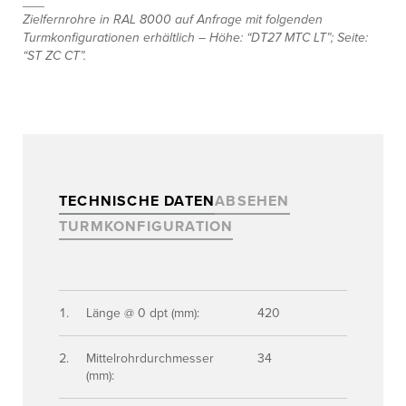
___
Zielfernrohre in RAL 8000 auf Anfrage mit folgenden
Turmkonfigurationen erhältlich – Höhe: “DT27 MTC LT”; Seite:
“ST ZC CT”.
TECHNISCHE DATEN
ABSEHEN
TURMKONFIGURATION
Länge @ 0 dpt (mm):
420
Mittelrohrdurchmesser
34
(mm):