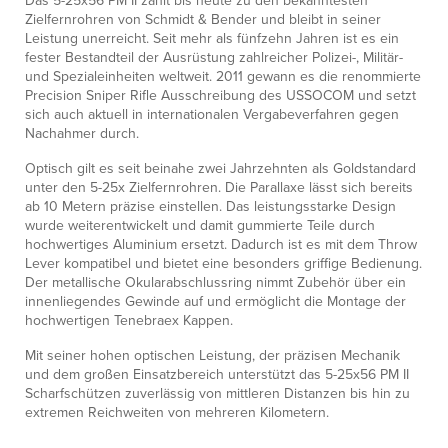
Das 5-25x56 PM II zählt bis heute zu den bekanntesten
Zielfernrohren von Schmidt & Bender und bleibt in seiner
Leistung unerreicht. Seit mehr als fünfzehn Jahren ist es ein
fester Bestandteil der Ausrüstung zahlreicher Polizei-, Militär-
und Spezialeinheiten weltweit. 2011 gewann es die renommierte
Precision Sniper Rifle Ausschreibung des USSOCOM und setzt
sich auch aktuell in internationalen Vergabeverfahren gegen
Nachahmer durch.
Optisch gilt es seit beinahe zwei Jahrzehnten als Goldstandard
unter den 5-25x Zielfernrohren. Die Parallaxe lässt sich bereits
ab 10 Metern präzise einstellen. Das leistungsstarke Design
wurde weiterentwickelt und damit gummierte Teile durch
hochwertiges Aluminium ersetzt. Dadurch ist es mit dem Throw
Lever kompatibel und bietet eine besonders griffige Bedienung.
Der metallische Okularabschlussring nimmt Zubehör über ein
innenliegendes Gewinde auf und ermöglicht die Montage der
hochwertigen Tenebraex Kappen.
Mit seiner hohen optischen Leistung, der präzisen Mechanik
und dem großen Einsatzbereich unterstützt das 5-25x56 PM II
Scharfschützen zuverlässig von mittleren Distanzen bis hin zu
extremen Reichweiten von mehreren Kilometern.