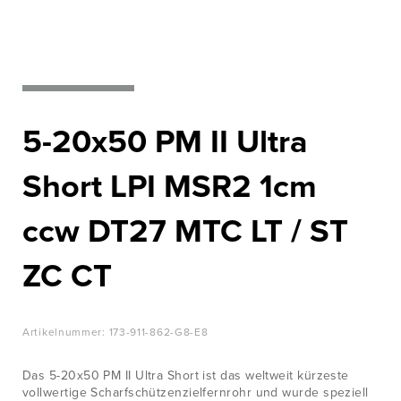
WISSENSWERTES
Nato‘s most
wanted
JOBS &
KARRIERE
Zur Produktübersicht
KONTAKT
5-20x50 PM II Ultra
Short LPI MSR2 1cm
ccw DT27 MTC LT / ST
ZC CT
Artikelnummer:
173-911-862-G8-E8
Das 5-20x50 PM II Ultra Short ist das weltweit kürzeste
vollwertige Scharfschützenzielfernrohr und wurde speziell