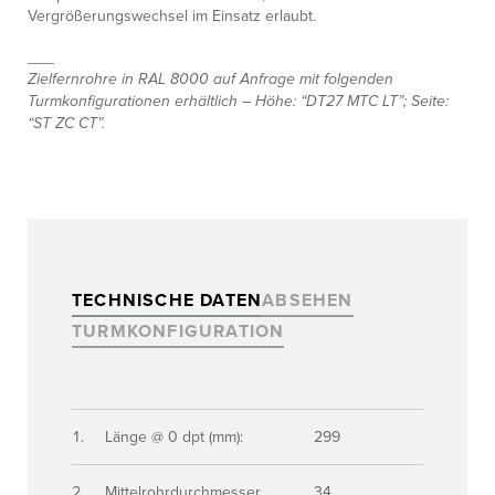
Vergrößerungswechsel im Einsatz erlaubt.
___
Zielfernrohre in RAL 8000 auf Anfrage mit folgenden
Turmkonfigurationen erhältlich – Höhe: “DT27 MTC LT”; Seite:
“ST ZC CT”.
TECHNISCHE DATEN
ABSEHEN
TURMKONFIGURATION
Länge @ 0 dpt (mm):
299
Mittelrohrdurchmesser
34