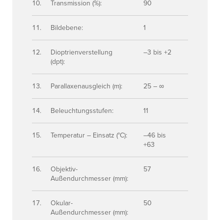
Transmission (%):
90
Bildebene:
1
Dioptrienverstellung
–3 bis +2
(dpt):
Parallaxenausgleich (m):
25 – ∞
Beleuchtungsstufen:
11
Temperatur – Einsatz (°C):
–46 bis
+63
Objektiv-
57
Außendurchmesser (mm):
Okular-
50
Außendurchmesser (mm):