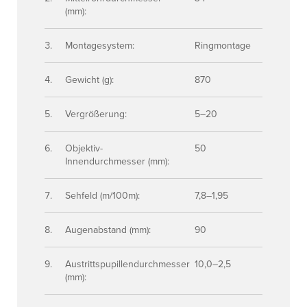
(mm):
Montagesystem:
Ringmontage
Gewicht (g):
870
Vergrößerung:
5–20
Objektiv-
50
Innendurchmesser (mm):
Sehfeld (m/100m):
7,8–1,95
Augenabstand (mm):
90
Austrittspupillendurchmesser
10,0–2,5
(mm):