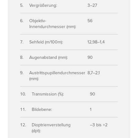
Vergrößerung:
3–27
Objektiv-
56
Innendurchmesser (mm):
Sehfeld (m/100m):
12,98–1,4
Augenabstand (mm):
90
Austrittspupillendurchmesser
8,7–2,1
(mm):
Transmission (%):
90
Bildebene:
1
Dioptrienverstellung
–3 bis +2
(dpt):