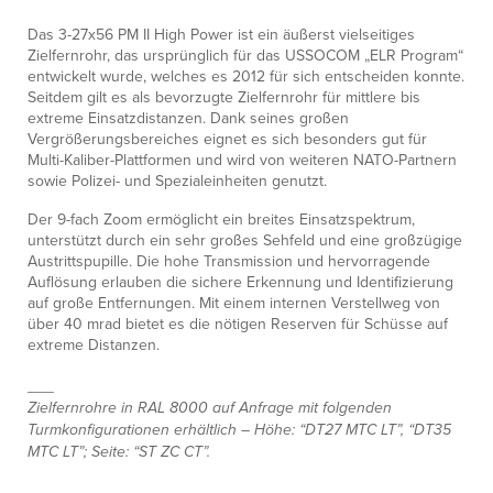
Das 3-27x56 PM II High Power ist ein äußerst vielseitiges
Zielfernrohr, das ursprünglich für das USSOCOM „ELR Program“
entwickelt wurde, welches es 2012 für sich entscheiden konnte.
Seitdem gilt es als bevorzugte Zielfernrohr für mittlere bis
extreme Einsatzdistanzen. Dank seines großen
Vergrößerungsbereiches eignet es sich besonders gut für
Multi-Kaliber-Plattformen und wird von weiteren NATO-Partnern
sowie Polizei- und Spezialeinheiten genutzt.
Der 9-fach Zoom ermöglicht ein breites Einsatzspektrum,
unterstützt durch ein sehr großes Sehfeld und eine großzügige
Austrittspupille. Die hohe Transmission und hervorragende
Auflösung erlauben die sichere Erkennung und Identifizierung
auf große Entfernungen. Mit einem internen Verstellweg von
über 40 mrad bietet es die nötigen Reserven für Schüsse auf
extreme Distanzen.
___
Zielfernrohre in RAL 8000 auf Anfrage mit folgenden
Turmkonfigurationen erhältlich – Höhe: “DT27 MTC LT”, “DT35
MTC LT”; Seite: “ST ZC CT”.