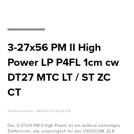
WISSENSWERTES
Nato‘s most
wanted
JOBS &
KARRIERE
Zur Produktübersicht
KONTAKT
3-27x56 PM II High
Power LP P4FL 1cm cw
DT27 MTC LT / ST ZC
CT
Artikelnummer:
669-911-972-G9-E9
Das 3-27x56 PM II High Power ist ein äußerst vielseitiges
Zielfernrohr, das ursprünglich für das USSOCOM „ELR