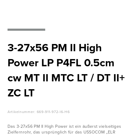
WISSENSWERTES
Nato‘s most
wanted
JOBS &
KARRIERE
Zur Produktübersicht
KONTAKT
3-27x56 PM II High
Power LP P4FL 0.5cm
cw MT II MTC LT / DT II+
ZC LT
Artikelnummer:
669-911-972-I6-H6
Das 3-27x56 PM II High Power ist ein äußerst vielseitiges
Zielfernrohr, das ursprünglich für das USSOCOM „ELR