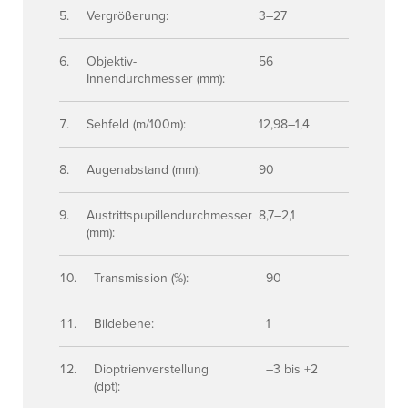
Vergrößerung:
3–27
Objektiv-
56
Innendurchmesser (mm):
Sehfeld (m/100m):
12,98–1,4
Augenabstand (mm):
90
Austrittspupillendurchmesser
8,7–2,1
(mm):
Transmission (%):
90
Bildebene:
1
Dioptrienverstellung
–3 bis +2
(dpt):