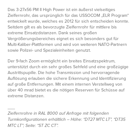
Das 3-27x56 PM II High Power ist ein äußerst vielseitiges
Zielfernrohr, das ursprünglich für das USSOCOM „ELR Program“
entwickelt wurde, welches es 2012 für sich entscheiden konnte.
Seitdem gilt es als bevorzugte Zielfernrohr für mittlere bis
extreme Einsatzdistanzen. Dank seines großen
Vergrößerungsbereiches eignet es sich besonders gut für
Multi-Kaliber-Plattformen und wird von weiteren NATO-Partnern
sowie Polizei- und Spezialeinheiten genutzt.
Der 9-fach Zoom ermöglicht ein breites Einsatzspektrum,
unterstützt durch ein sehr großes Sehfeld und eine großzügige
Austrittspupille. Die hohe Transmission und hervorragende
Auflösung erlauben die sichere Erkennung und Identifizierung
auf große Entfernungen. Mit einem internen Verstellweg von
über 40 mrad bietet es die nötigen Reserven für Schüsse auf
extreme Distanzen.
___
Zielfernrohre in RAL 8000 auf Anfrage mit folgenden
Turmkonfigurationen erhältlich – Höhe: “DT27 MTC LT”, “DT35
MTC LT”; Seite: “ST ZC CT”.