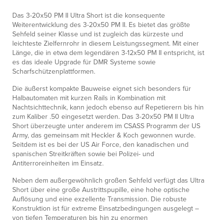
Das 3-20x50 PM II Ultra Short ist die konsequente
Weiterentwicklung des 3-20x50 PM II. Es bietet das größte
Sehfeld seiner Klasse und ist zugleich das kürzeste und
leichteste Zielfernrohr in diesem Leistungssegment. Mit einer
Länge, die in etwa dem legendären 3-12x50 PM II entspricht, ist
es das ideale Upgrade für DMR Systeme sowie
Scharfschützenplattformen.
Die äußerst kompakte Bauweise eignet sich besonders für
Halbautomaten mit kurzen Rails in Kombination mit
Nachtsichttechnik, kann jedoch ebenso auf Repetierern bis hin
zum Kaliber .50 eingesetzt werden. Das 3-20x50 PM II Ultra
Short überzeugte unter anderem im CSASS Programm der US
Army, das gemeinsam mit Heckler & Koch gewonnen wurde.
Seitdem ist es bei der US Air Force, den kanadischen und
spanischen Streitkräften sowie bei Polizei- und
Antiterroreinheiten im Einsatz.
Neben dem außergewöhnlich großen Sehfeld verfügt das Ultra
Short über eine große Austrittspupille, eine hohe optische
Auflösung und eine exzellente Transmission. Die robuste
Konstruktion ist für extreme Einsatzbedingungen ausgelegt –
von tiefen Temperaturen bis hin zu enormen