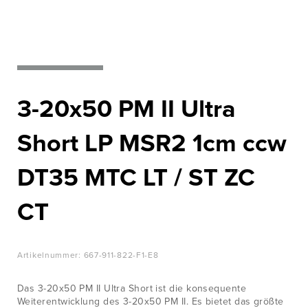
WISSENSWERTES
Nato‘s most
wanted
JOBS &
KARRIERE
Zur Produktübersicht
KONTAKT
3-20x50 PM II Ultra
Short LP MSR2 1cm ccw
DT35 MTC LT / ST ZC
CT
Artikelnummer:
667-911-822-F1-E8
Das 3-20x50 PM II Ultra Short ist die konsequente
Weiterentwicklung des 3-20x50 PM II. Es bietet das größte