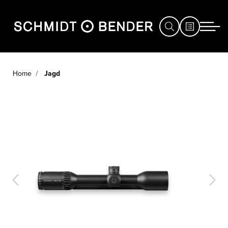
Home
Jagd
JAGD
SPORT
DEFENCE
HÄNDLERSUCHE
SERVICE
MESSEN
&
EVENTS