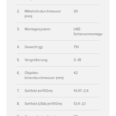
Mittelrohrdurchmesser
30
(mm):
Montagesystem:
LMZ-
Schienenmontage
Gewicht (g):
710
Vergrößerung:
3–18
Objektiv-
42
Innendurchmesser (mm):
Sehfeld (m/100m):
14,47–2,4
Sehfeld (USA) (m/100m):
12,4–2,1