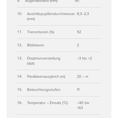
Augenabstand (mm):
90
Austrittspupillendurchmesser
8,3–2,3
(mm):
Transmission (%):
92
Bildebene:
2
Dioptrienverstellung
–3 bis +2
(dpt):
Parallaxenausgleich (m):
20 – ∞
Beleuchtungsstufen:
11
Temperatur – Einsatz (°C):
–40 bis
+63