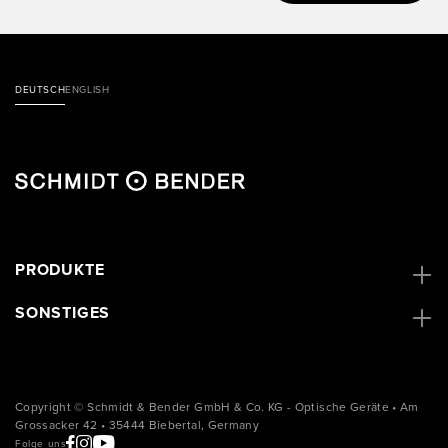
DEUTSCH
ENGLISH
PRODUKTE
SONSTIGES
Copyright © Schmidt & Bender GmbH & Co. KG - Optische Geräte • Am
Grossacker 42 • 35444 Biebertal, Germany
Folge uns