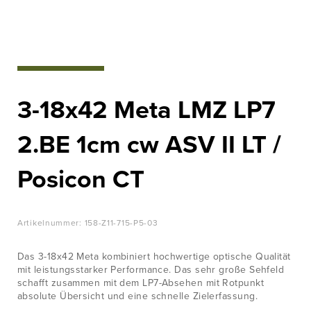
WISSENSWERTES
Überlegen bei
der Jagd
JOBS &
KARRIERE
Zu der Produktübersicht
KONTAKT
3-18x42 Meta LMZ LP7
2.BE 1cm cw ASV II LT /
Posicon CT
Artikelnummer:
158-Z11-715-P5-03
Das 3-18x42 Meta kombiniert hochwertige optische Qualität
mit leistungsstarker Performance. Das sehr große Sehfeld
schafft zusammen mit dem LP7-Absehen mit Rotpunkt
absolute Übersicht und eine schnelle Zielerfassung.