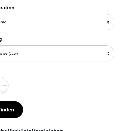
ration
g
finden