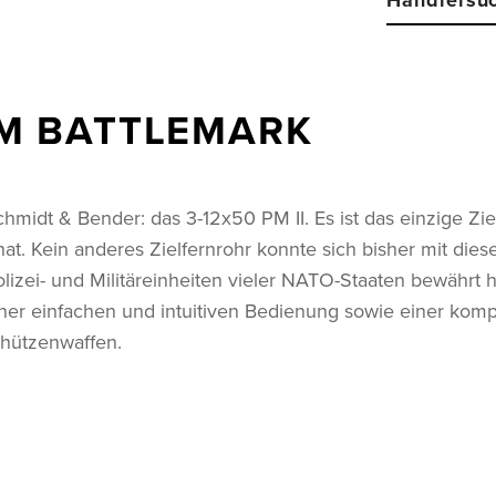
Händlersu
M BATTLEMARK
midt & Bender: das 3-12x50 PM II. Es ist das einzige Ziel
t. Kein anderes Zielfernrohr konnte sich bisher mit dies
 Polizei- und Militäreinheiten vieler NATO-Staaten bewähr
einer einfachen und intuitiven Bedienung sowie einer kompr
chützenwaffen.