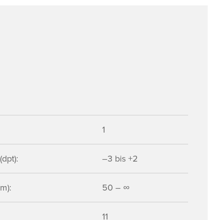
1
dpt):
–3 bis +2
m):
50 – ∞
11