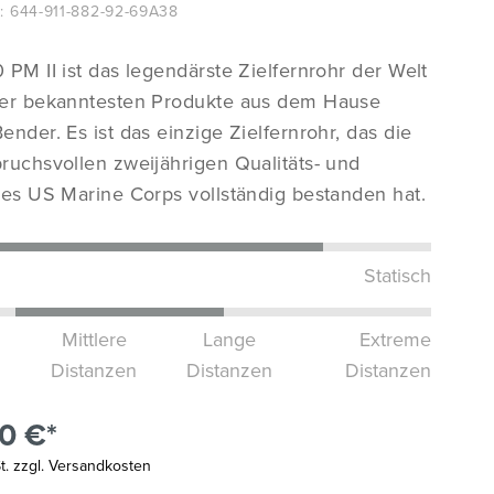
:
644-911-882-92-69A38
 PM II ist das legendärste Zielfernrohr der Welt
Nato‘s most wanted
der bekanntesten Produkte aus dem Hause
nder. Es ist das einzige Zielfernrohr, das die
ruchsvollen zweijährigen Qualitäts- und
Zur Produktübersicht
des US Marine Corps vollständig bestanden hat.
Statisch
Mittlere
Lange
Extreme
Distanzen
Distanzen
Distanzen
0 €*
St. zzgl. Versandkosten