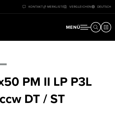
KONTAKT
MERKLISTE
VERGLEICHEN
DEUTSCH
MENÜ
x50 PM II LP P3L
ccw DT / ST