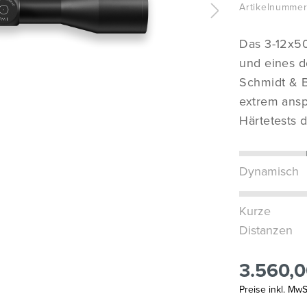
Artikelnummer
Das 3-12x50
und eines 
Schmidt & Be
extrem ansp
Härtetests 
Dynamisch
Kurze
Distanzen
3.560,0
Preise inkl. Mw