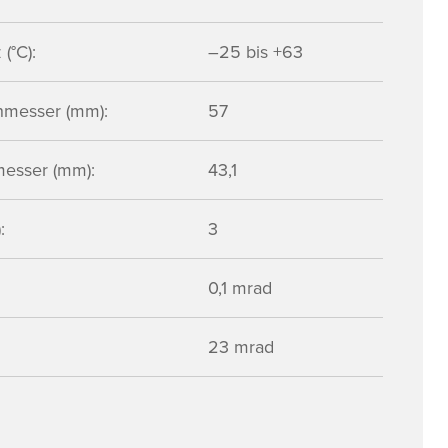
(°C):
–25 bis +63
hmesser (mm):
57
esser (mm):
43,1
:
3
0,1 mrad
23 mrad