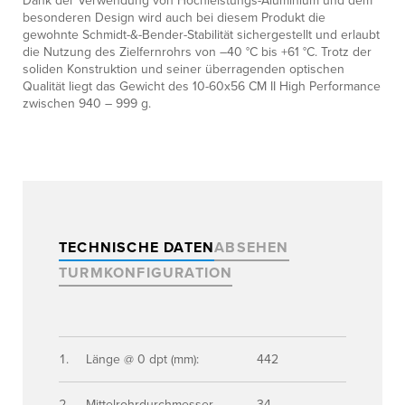
Dank der Verwendung von Hochleistungs-Aluminium und dem
besonderen Design wird auch bei diesem Produkt die
gewohnte Schmidt-&-Bender-Stabilität sichergestellt und erlaubt
die Nutzung des Zielfernrohrs von –40 °C bis +61 °C. Trotz der
soliden Konstruktion und seiner überragenden optischen
Qualität liegt das Gewicht des 10-60x56 CM II High Performance
zwischen 940 – 999 g.
TECHNISCHE DATEN
ABSEHEN
TURMKONFIGURATION
Länge @ 0 dpt (mm):
442
Mittelrohrdurchmesser
34