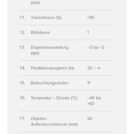
(mm):
Transmission (%):
>90
Bildebene:
1
Dioptrienverstellung
–3 bis +2
(dpt):
Parallaxenausgleich (m):
20 – ∞
Beleuchtungsstufen:
11
Temperatur – Einsatz (°C):
–40 bis
+63
Objektiv-
62
Außendurchmesser (mm):