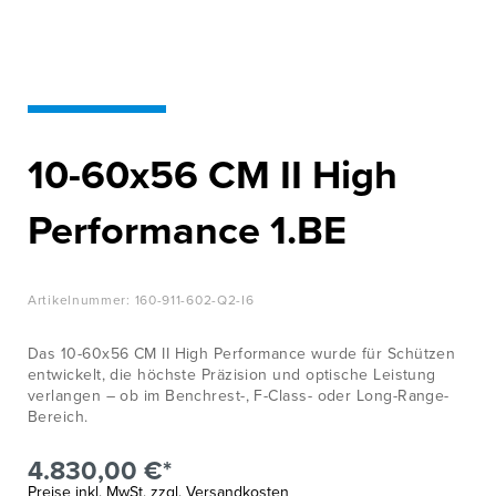
WISSENSWERTES
Innovation für
Höchstleistung
JOBS &
KARRIERE
Zur Produktübersicht
KONTAKT
10-60x56 CM II High
Performance 1.BE
Artikelnummer:
160-911-602-Q2-I6
Das 10-60x56 CM II High Performance wurde für Schützen
entwickelt, die höchste Präzision und optische Leistung
verlangen – ob im Benchrest-, F-Class- oder Long-Range-
Bereich.
4.830,00 €*
Preise inkl. MwSt. zzgl. Versandkosten