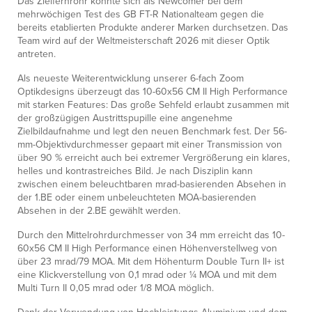
Das Zielfernrohr konnte sich als Newcomer bei dem
mehrwöchigen Test des GB FT-R Nationalteam gegen die
bereits etablierten Produkte anderer Marken durchsetzen. Das
Team wird auf der Weltmeisterschaft 2026 mit dieser Optik
antreten.
Als neueste Weiterentwicklung unserer 6-fach Zoom
Optikdesigns überzeugt das 10-60x56 CM II High Performance
mit starken Features: Das große Sehfeld erlaubt zusammen mit
der großzügigen Austrittspupille eine angenehme
Zielbildaufnahme und legt den neuen Benchmark fest. Der 56-
mm-Objektivdurchmesser gepaart mit einer Transmission von
über 90 % erreicht auch bei extremer Vergrößerung ein klares,
helles und kontrastreiches Bild. Je nach Disziplin kann
zwischen einem beleuchtbaren mrad-basierenden Absehen in
der 1.BE oder einem unbeleuchteten MOA-basierenden
Absehen in der 2.BE gewählt werden.
Durch den Mittelrohrdurchmesser von 34 mm erreicht das 10-
60x56 CM II High Performance einen Höhenverstellweg von
über 23 mrad/79 MOA. Mit dem Höhenturm Double Turn II+ ist
eine Klickverstellung von 0,1 mrad oder ¼ MOA und mit dem
Multi Turn II 0,05 mrad oder 1/8 MOA möglich.