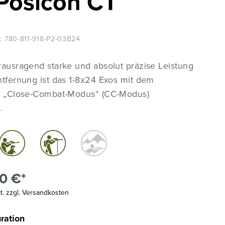
 Posicon CT
Innovation für
:
780-811-918-P2-03B24
Höchstleistung
rausragend starke und absolut präzise Leistung
ntfernung ist das 1-8x24 Exos mit dem
en „Close-Combat-Modus“ (CC-Modus)
Zur Produktübersicht
.
0 €*
St. zzgl. Versandkosten
ration