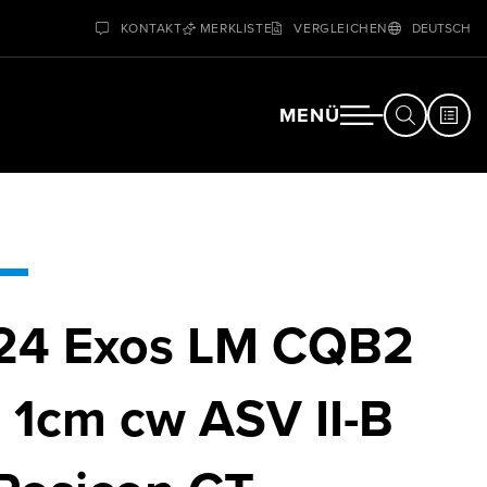
KONTAKT
MERKLISTE
VERGLEICHEN
DEUTSCH
MENÜ
x24 Exos LM CQB2
1cm cw ASV II-B