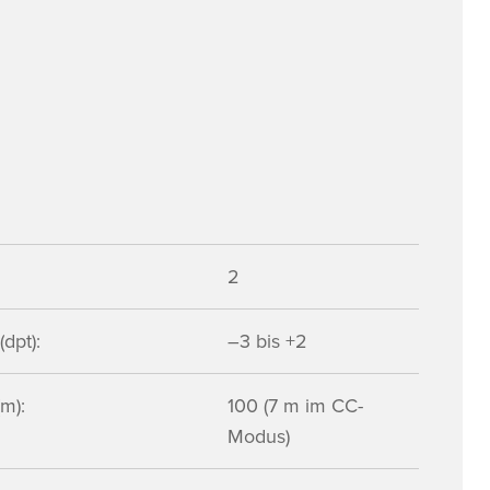
2
dpt):
–3 bis +2
m):
100 (7 m im CC-
Modus)