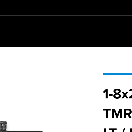
1-8
TMR 