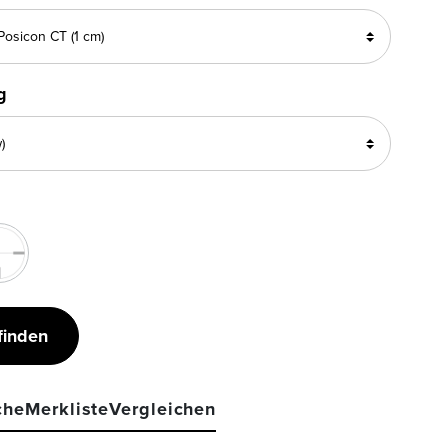
g
finden
che
Merkliste
Vergleichen