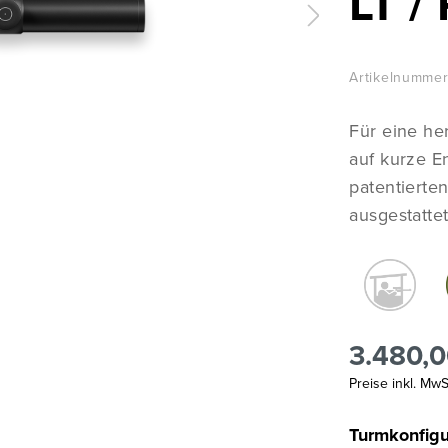
LT /
Artikelnummer
Für eine he
auf kurze E
patentiert
ausgestattet
3.480,0
Preise inkl. Mw
Turmkonfigu