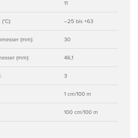
11
(°C):
–25 bis +63
hmesser (mm):
30
esser (mm):
46,1
:
3
1 cm/100 m
100 cm/100 m